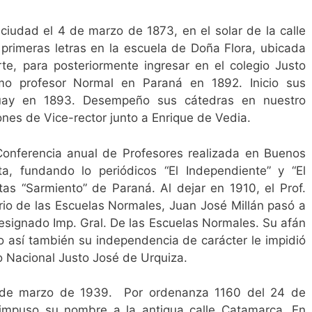
ciudad el 4 de marzo de 1873, en el solar de la calle
 primeras letras en la escuela de Doña Flora, ubicada
e, para posteriormente ingresar en el colegio Justo
o profesor Normal en Paraná en 1892. Inicio sus
guay en 1893. Desempeño sus cátedras en nuestro
ones de Vice-rector junto a Enrique de Vedia.
Conferencia anual de Profesores realizada en Buenos
a, fundando lo periódicos “El Independiente” y “El
tas “Sarmiento” de Paraná. Al dejar en 1910, el Prof.
rio de las Escuelas Normales, Juan José Millán pasó a
designado Imp. Gral. De las Escuelas Normales. Su afán
mo así también su independencia de carácter le impidió
o Nacional Justo José de Urquiza.
l 1 de marzo de 1939. Por ordenanza 1160 del 24 de
 impuso su nombre a la antigua calle Catamarca. En