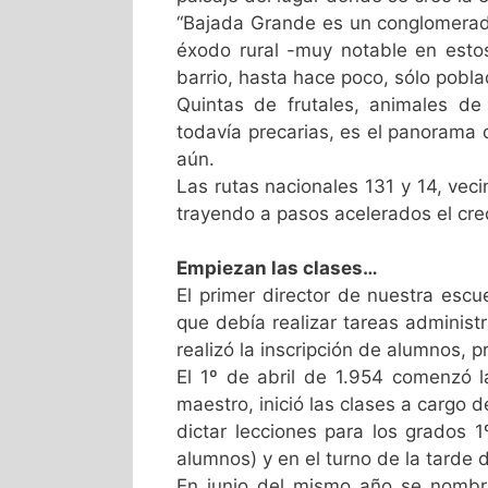
“Bajada Grande es un conglomerad
éxodo rural -muy notable en esto
barrio, hasta hace poco, sólo pobl
Quintas de frutales, animales de 
todavía precarias, es el panorama q
aún.
Las rutas nacionales 131 y 14, veci
trayendo a pasos acelerados el crec
Empiezan las clases…
El primer director de nuestra escu
que debía realizar tareas adminis
realizó la inscripción de alumnos, pr
El 1º de abril de 1.954 comenzó la
maestro, inició las clases a cargo 
dictar lecciones para los grados 
alumnos) y en el turno de la tarde 
En junio del mismo año se nombra