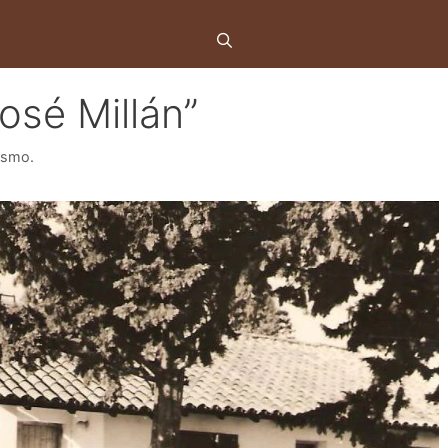
osé Millán”
rismo.