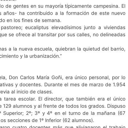
o de gentes en su mayoría típicamente campesina. El
s años- ha contribuido a la formación de este nuevo
ado en los fines de semana.
pastoreo; eucaliptus elevadísimos junto a viviendas
ue se ofrece al transitar por sus calles, no delineadas
nas a la nueva escuela, quiebran la quietud del barrio,
imiento y la urbanización.”
ela, Don Carlos María Goñi, era único personal, por lo
trativas y docentes. Durante el mes de marzo de 1.954
evia al inicio de clases.
 tarea escolar. El director, que también era el único
de 129 alumnos y al frente de todos los grados. Dispuso
1º Superior; 2º; 3º y 4º en el turno de la mañana (67
dos secciones de 1º Inferior (62 alumnos).
ron cuatro docentes más que alivianaron el trabajo