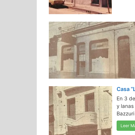
Casa “
En 3 de
y lanas
Bazzuri 
Leer M