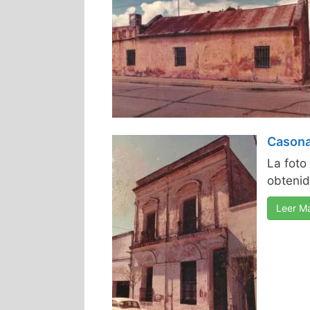
Casona
La foto
obtenid
Leer M