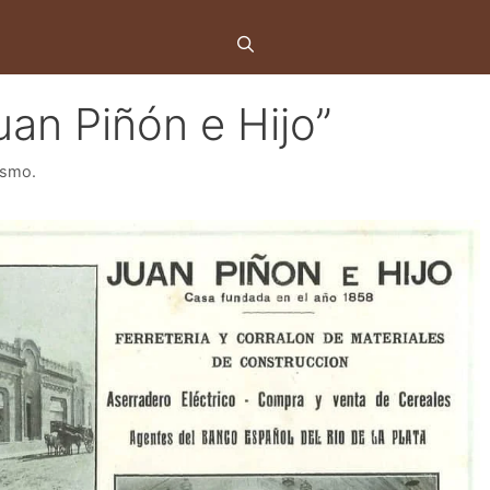
uan Piñón e Hijo”
ismo.