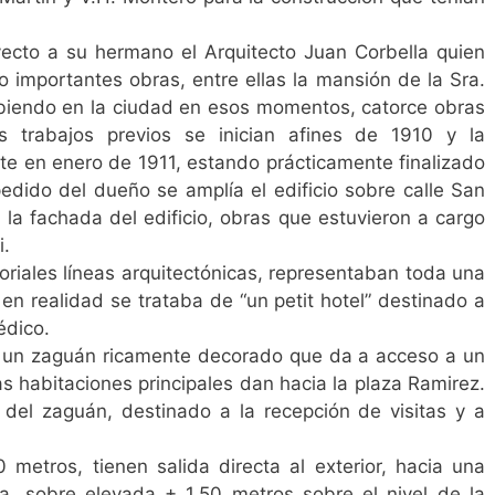
yecto a su hermano el Arquitecto Juan Corbella quien
 importantes obras, entre ellas la mansión de la Sra.
biendo en la ciudad en esos momentos, catorce obras
s trabajos previos se inician afines de 1910 y la
nte en enero de 1911, estando prácticamente finalizado
edido del dueño se amplía el edificio sobre calle San
la fachada del edificio, obras que estuvieron a cargo
i.
oriales líneas arquitectónicas, representaban toda una
n realidad se trataba de “un petit hotel” destinado a
édico.
de un zaguán ricamente decorado que da a acceso a un
as habitaciones principales dan hacia la plaza Ramirez.
del zaguán, destinado a la recepción de visitas y a
 metros, tienen salida directa al exterior, hacia una
a, sobre elevada + 1.50 metros sobre el nivel de la