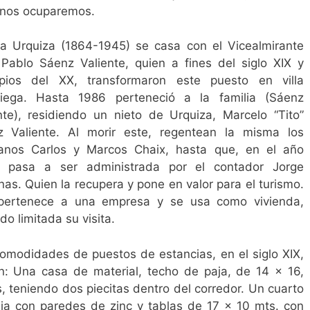
 nos ocuparemos.
a Urquiza (1864-1945) se casa con el Vicealmirante
Pablo Sáenz Valiente, quien a fines del siglo XIX y
cipios del XX, transformaron este puesto en villa
niega. Hasta 1986 perteneció a la familia (Sáenz
nte), residiendo un nieto de Urquiza, Marcelo “Tito”
z Valiente. Al morir este, regentean la misma los
anos Carlos y Marcos Chaix, hasta que, en el año
, pasa a ser administrada por el contador Jorge
as. Quien la recupera y pone en valor para el turismo.
pertenece a una empresa y se usa como vivienda,
do limitada su visita.
omodidades de puestos de estancias, en el siglo XIX,
n: Una casa de material, techo de paja, de 14 x 16,
, teniendo dos piecitas dentro del corredor. Un cuarto
ja con paredes de zinc y tablas de 17 x 10 mts. con