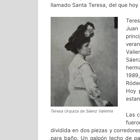
llamado Santa Teresa, del que hoy
Teres
Juan 
prin
vera
Valie
Sáen
herm
1989
Róden
Hoy 
estan
Teresa Urquiza de Sáenz Valiente
Las c
fuero
dividida en dos piezas y corredores
para baño. Un galpón techo de pa